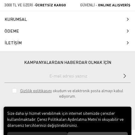
3000 TL VE ÜZERİ -
ÜCRETSİZ KARGO
GÜVENLİ -
ONLINE ALIŞVERİŞ
KURUMSAL
ÖDEME
İLETİŞİM
KAMPANYALARDAN HABERDAR OLMAK İÇİN
Gizlilik politikasını
okudum ve elektronik posta almayı kabul
ediyorum.
Size daha iyi hizmet verebilmek için internet sitemizde çerezler
kullanılmaktadır. Çerez Politikaları Aydınlatma Metni’ni okuyabilir ve
dilerseniz tercihlerinizi değiştirebilirsiniz.