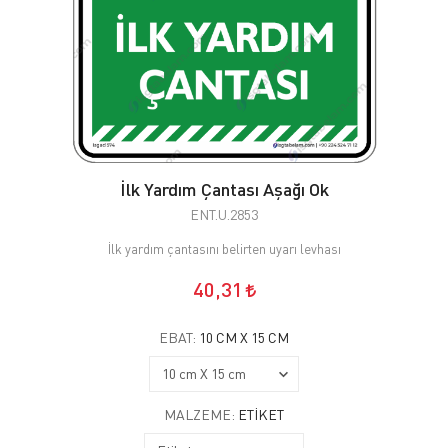
İlk Yardım Çantası Aşağı Ok
ENT.U.2853
İlk yardım çantasını belirten uyarı levhası
40,31
EBAT:
10 CM X 15 CM
MALZEME:
ETIKET