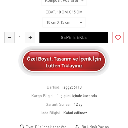
EBAT:
10 CM X 15 CM
SEPETE EKLE
Barkod:
isgg256113
Kargo Bilgisi:
1 iş günü içinde kargoda
Garanti Süresi:
12 ay
İade Bilgisi:
Fiyatı Düşünce Haber Ver
Bu Ürünü Paylaş