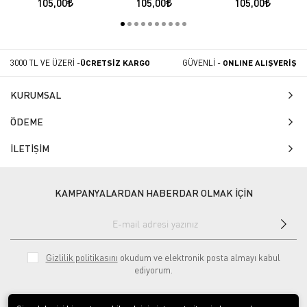
105,00
105,00
105,00
Bırakmayınız
3000 TL VE ÜZERİ -
ÜCRETSİZ KARGO
GÜVENLİ -
ONLINE ALIŞVERİŞ
KURUMSAL
ÖDEME
İLETİŞİM
KAMPANYALARDAN HABERDAR OLMAK İÇİN
Gizlilik politikasını
okudum ve elektronik posta almayı kabul
ediyorum.