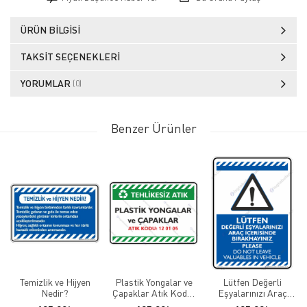
ÜRÜN BILGISI
TAKSIT SEÇENEKLERI
YORUMLAR
(0)
Benzer Ürünler
Temizlik ve Hijyen
Plastik Yongalar ve
Lütfen Değerli
Nedir?
Çapaklar Atık Kodu:
Eşyalarınızı Araç
12 01 05
İçerisinde