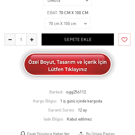
EBAT:
70 CM X 100 CM
SEPETE EKLE
Barkod:
isgg256112
Kargo Bilgisi:
1 iş günü içinde kargoda
Garanti Süresi:
12 ay
İade Bilgisi:
Fiyatı Düşünce Haber Ver
Bu Ürünü Paylaş