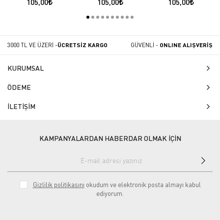
105,00
105,00
105,00
3000 TL VE ÜZERİ -
ÜCRETSİZ KARGO
GÜVENLİ -
ONLINE ALIŞVERİŞ
KURUMSAL
ÖDEME
İLETİŞİM
KAMPANYALARDAN HABERDAR OLMAK İÇİN
Gizlilik politikasını
okudum ve elektronik posta almayı kabul
ediyorum.