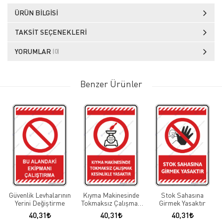
ÜRÜN BILGISI
TAKSIT SEÇENEKLERI
YORUMLAR
(0)
Benzer Ürünler
Güvenlik Levhalarının
Kıyma Makinesinde
Stok Sahasına
Yerini Değiştirme
Tokmaksız Çalışmak
Girmek Yasaktır
Kesinlikle Yasaktır
40,31
40,31
40,31