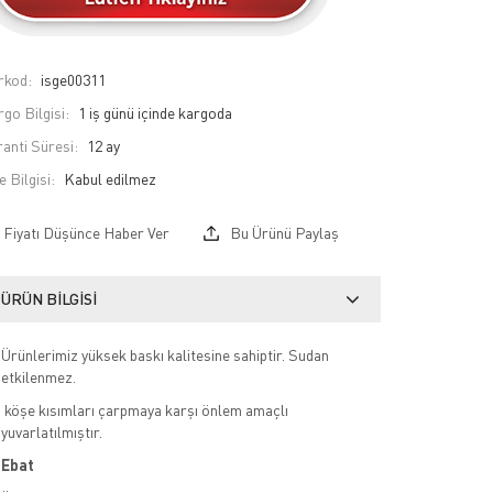
rkod:
isge00311
go Bilgisi:
1 iş günü içinde kargoda
anti Süresi:
12 ay
e Bilgisi:
Fiyatı Düşünce Haber Ver
Bu Ürünü Paylaş
ÜRÜN BILGISI
Ürünlerimiz yüksek baskı kalitesine sahiptir. Sudan
etkilenmez.
köşe kısımları çarpmaya karşı önlem amaçlı
yuvarlatılmıştır.
Ebat