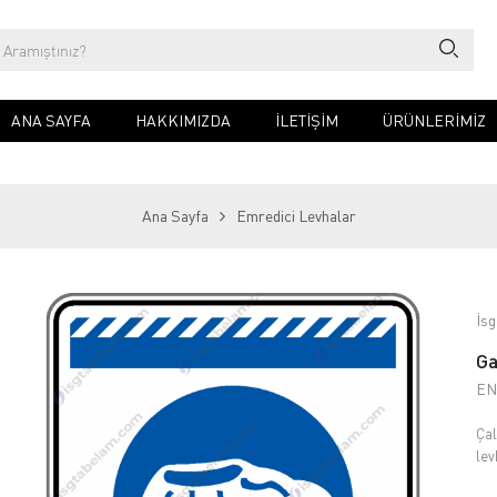
ANA SAYFA
HAKKIMIZDA
İLETIŞIM
ÜRÜNLERİMİZ
Ana Sayfa
Emredici Levhalar
İsg
Ga
EN
Çal
lev