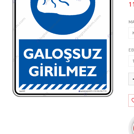
1
MA
EB