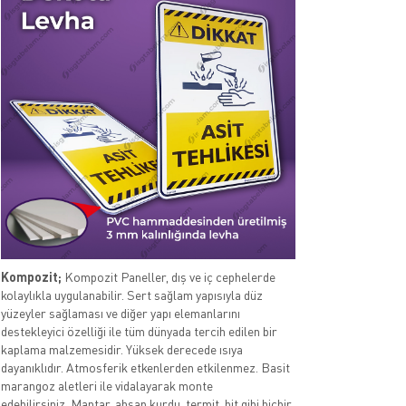
Kompozit;
Kompozit Paneller, dış ve iç cephelerde
kolaylıkla uygulanabilir. Sert sağlam yapısıyla düz
yüzeyler sağlaması ve diğer yapı elemanlarını
destekleyici özelliği ile tüm dünyada tercih edilen bir
kaplama malzemesidir. Yüksek derecede ısıya
dayanıklıdır. Atmosferik etkenlerden etkilenmez. Basit
marangoz aletleri ile vidalayarak monte
edebilirsiniz. Mantar, ahşap kurdu, termit, bit gibi hiçbir