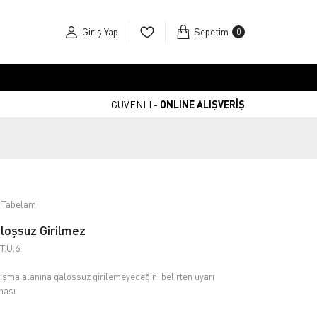
Giriş Yap
Sepetim
0
GÜVENLİ -
ONLINE ALIŞVERİŞ
 Tabelam
loşsuz Girilmez
T.U.6
ışma alanına galoşsuz girilemeyeceğini belirten uyarı
hası