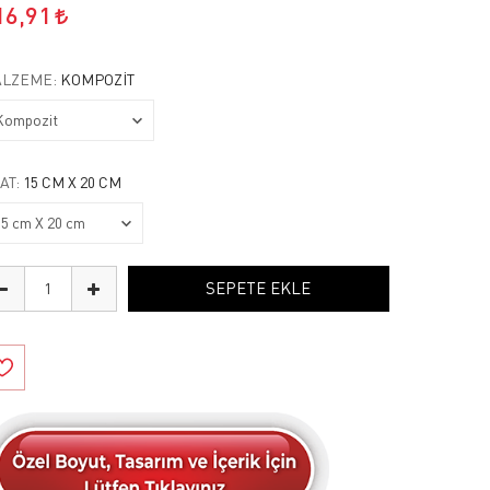
16,91
LZEME:
KOMPOZIT
AT:
15 CM X 20 CM
SEPETE EKLE