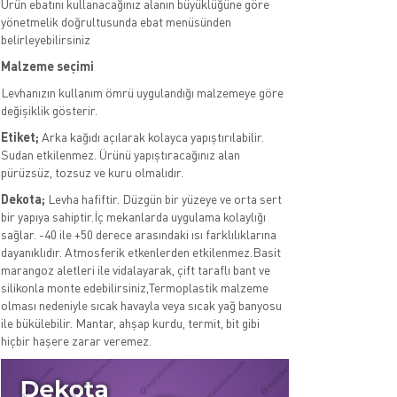
Ürün ebatını kullanacağınız alanın büyüklüğüne göre
yönetmelik doğrultusunda ebat menüsünden
belirleyebilirsiniz
Malzeme seçimi
Levhanızın kullanım ömrü uygulandığı malzemeye göre
değişiklik gösterir.
Etiket;
Arka kağıdı açılarak kolayca yapıştırılabilir.
Sudan etkilenmez. Ürünü yapıştıracağınız alan
pürüzsüz, tozsuz ve kuru olmalıdır.
Dekota;
Levha hafiftir. Düzgün bir yüzeye ve orta sert
bir yapıya sahiptir.İç mekanlarda uygulama kolaylığı
sağlar. -40 ile +50 derece arasındaki ısı farklılıklarına
dayanıklıdır. Atmosferik etkenlerden etkilenmez.Basit
marangoz aletleri ile vidalayarak, çift taraflı bant ve
silikonla monte edebilirsiniz,Termoplastik malzeme
olması nedeniyle sıcak havayla veya sıcak yağ banyosu
ile bükülebilir. Mantar, ahşap kurdu, termit, bit gibi
hiçbir haşere zarar veremez.