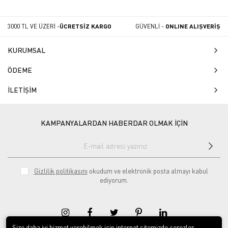
3000 TL VE ÜZERİ -
ÜCRETSİZ KARGO
GÜVENLİ -
ONLINE ALIŞVERİŞ
KURUMSAL
ÖDEME
İLETİŞİM
KAMPANYALARDAN HABERDAR OLMAK İÇİN
Gizlilik politikasını
okudum ve elektronik posta almayı kabul
ediyorum.
Size daha iyi hizmet verebilmek için internet sitemizde çerezler