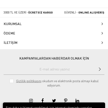
3000 TL VE ÜZERİ -
ÜCRETSİZ KARGO
GÜVENLİ -
ONLINE ALIŞVERİŞ
KURUMSAL
ÖDEME
İLETİŞİM
KAMPANYALARDAN HABERDAR OLMAK İÇİN
Gizlilik politikasını
okudum ve elektronik posta almayı kabul
ediyorum.
Size daha iyi hizmet verebilmek için internet sitemizde çerezler