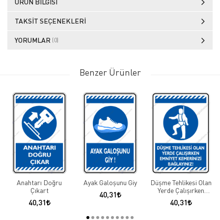
ÜRÜN BILGISI
TAKSIT SEÇENEKLERI
YORUMLAR
(0)
Benzer Ürünler
Anahtarı Doğru
Ayak Galoşunu Giy
Düşme Tehlikesi Olan
Çıkart
Yerde Çalışırken
40,31
Emniyet Kemerinizi
40,31
40,31
Bağlayınız