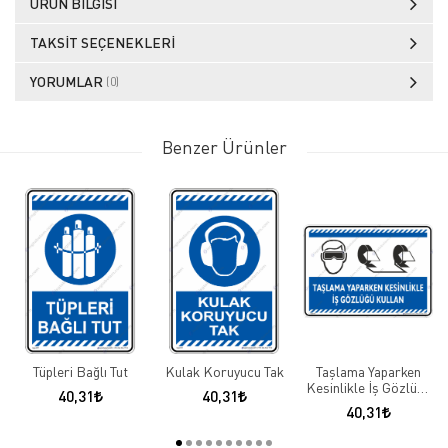
ÜRÜN BILGISI
TAKSIT SEÇENEKLERI
YORUMLAR
(0)
Benzer Ürünler
Tüpleri Bağlı Tut
Kulak Koruyucu Tak
Taşlama Yaparken
Kesinlikle İş Gözlüğü
40,31
40,31
Kullanın
40,31