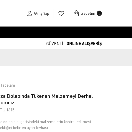
Giriş Yap
Sepetim
0
GÜVENLİ -
ONLINE ALIŞVERİŞ
 Tabelam
za Dolabında Tükenen Malzemeyi Derhal
ldiriniz
T.U.1615
a dolabının içerisindeki malzemelerin kontrol edilmesi
ektiğini belirten uyarı levhası