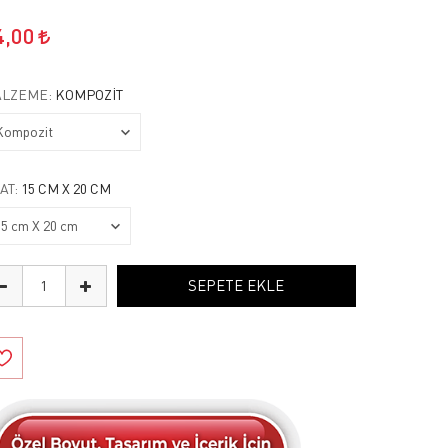
4,00
LZEME:
KOMPOZIT
AT:
15 CM X 20 CM
SEPETE EKLE