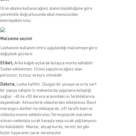
Ürün ebatını kullanacağınız alanın büyüklüğüne göre
yönetmilik doğrultusunda ebat menüsünden
belirleyebilirsiniz
Malzeme seçimi
Levhanızın kullanım ömrü uygulandığı malzemeye göre
değişiklik gösterir.
Etiket;
Arka kağıdı açılarak kolayca monte edilebilir.
Sudan etkilenmez. Ürünü yapıştıracağınız alan
pürüzsüz, tozsuz ve kuru olmalıdır.
Dekota;
Levha hafiftir. Düzgün bir yüzeye ve orta sert
bir yapıya sahiptir.İç mekanlarda uygulama kolaylığı
sağlar. -40 ile +50 derece arasındaki ısı farklılıklarına
dayanıklıdır. Atmosferik etkenlerden etkilenmez.Basit
marangoz aletleri ile vidalayarak, çift taraflı bant ve
silikonla monte edebilirsiniz,Termoplastik malzeme
olması nedeniyle sıcak havayla veya sıcak yağ banyosu
ile bükülebilir. Mantar, ahşap kurdu, termit, bit gibi
hiçbir haşerenin zarar veremezler.