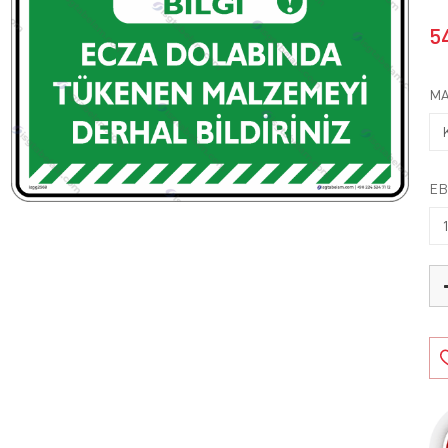
5
MA
EB