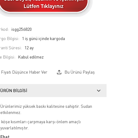
rkod:
isgg256820
go Bilgisi:
1 iş günü içinde kargoda
anti Süresi:
12 ay
e Bilgisi:
Fiyatı Düşünce Haber Ver
Bu Ürünü Paylaş
ÜRÜN BILGISI
Ürünlerimiz yüksek baskı kalitesine sahiptir. Sudan
etkilenmez.
köşe kısımları çarpmaya karşı önlem amaçlı
yuvarlatılmıştır.
Ebat