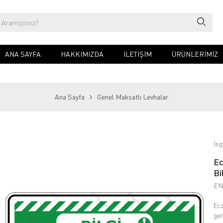
ANA SAYFA
HAKKIMIZDA
İLETIŞIM
ÜRÜNLERİMİZ
Ana Sayfa
Genel Maksatlı Levhalar
İsg
Ec
Bi
EN
Ecz
ger