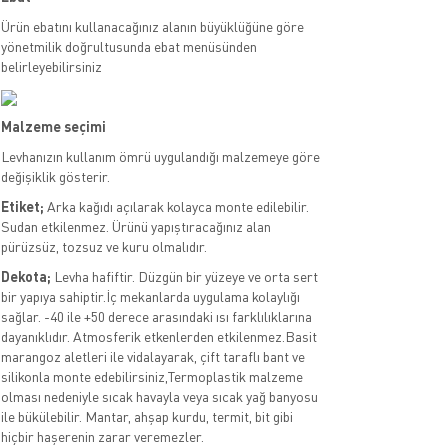
Ürün ebatını kullanacağınız alanın büyüklüğüne göre
yönetmilik doğrultusunda ebat menüsünden
belirleyebilirsiniz
Malzeme seçimi
Levhanızın kullanım ömrü uygulandığı malzemeye göre
değişiklik gösterir.
Etiket;
Arka kağıdı açılarak kolayca monte edilebilir.
Sudan etkilenmez. Ürünü yapıştıracağınız alan
pürüzsüz, tozsuz ve kuru olmalıdır.
Dekota;
Levha hafiftir. Düzgün bir yüzeye ve orta sert
bir yapıya sahiptir.İç mekanlarda uygulama kolaylığı
sağlar. -40 ile +50 derece arasındaki ısı farklılıklarına
dayanıklıdır. Atmosferik etkenlerden etkilenmez.Basit
marangoz aletleri ile vidalayarak, çift taraflı bant ve
silikonla monte edebilirsiniz,Termoplastik malzeme
olması nedeniyle sıcak havayla veya sıcak yağ banyosu
ile bükülebilir. Mantar, ahşap kurdu, termit, bit gibi
hiçbir haşerenin zarar veremezler.