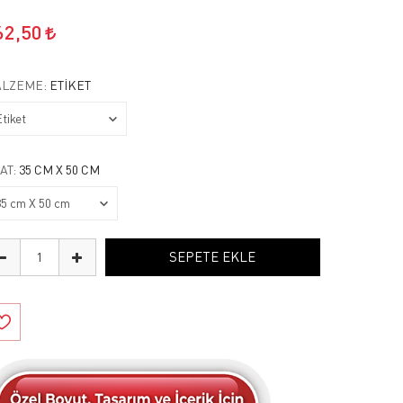
62,50
LZEME:
ETIKET
AT:
35 CM X 50 CM
SEPETE EKLE