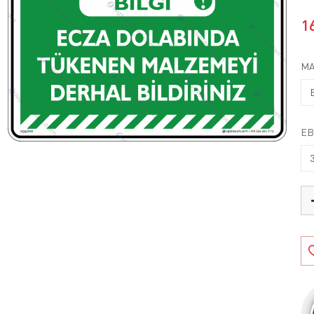
1
MA
EB