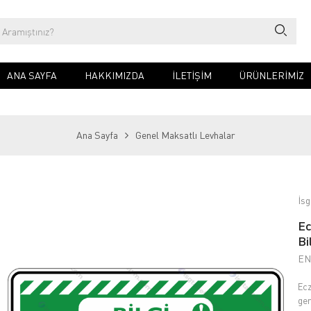
ANA SAYFA
HAKKIMIZDA
İLETIŞIM
ÜRÜNLERİMİZ
Ana Sayfa
Genel Maksatlı Levhalar
İsg
Ec
Bi
EN
Ecz
ger