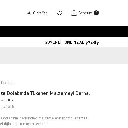
Giriş Yap
Sepetim
0
GÜVENLİ -
ONLINE ALIŞVERİŞ
 Tabelam
za Dolabında Tükenen Malzemeyi Derhal
ldiriniz
T.U.1615
a dolabının içerisindeki malzemelerin kontrol edilmesi
ektiğini belirten uyarı levhası