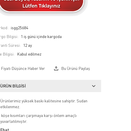
rkod:
isgg25684
go Bilgisi:
1 iş günü içinde kargoda
anti Süresi:
12 ay
e Bilgisi:
Fiyatı Düşünce Haber Ver
Bu Ürünü Paylaş
ÜRÜN BILGISI
Ürünlerimiz yüksek baskı kalitesine sahiptir. Sudan
etkilenmez.
köşe kısımları çarpmaya karşı önlem amaçlı
yuvarlatılmıştır.
Ebat