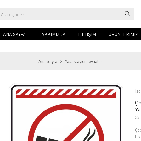
ANA SAYFA
HAKKIMIZDA
İLETIŞIM
ÜRÜNLERİMİZ
Ana Sayfa
Yasaklayıcı Levhalar
İsg
Ço
Ya
35
Çoc
lev