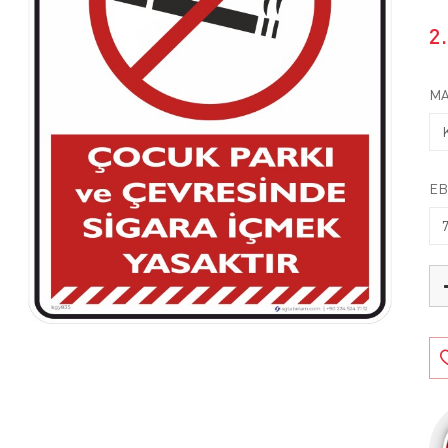
2
MA
EB