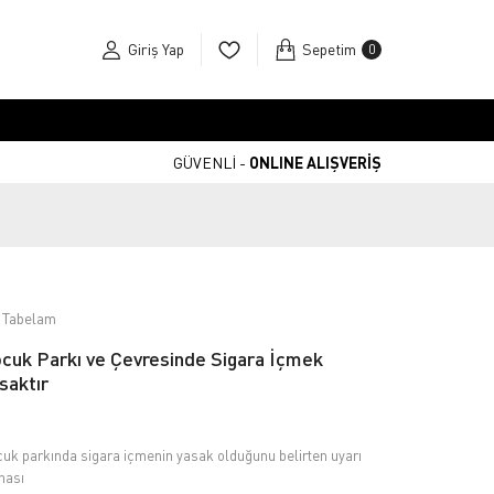
Giriş Yap
Sepetim
0
GÜVENLİ -
ONLINE ALIŞVERİŞ
 Tabelam
cuk Parkı ve Çevresinde Sigara İçmek
saktır
uk parkında sigara içmenin yasak olduğunu belirten uyarı
hası