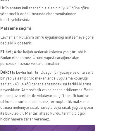
Ürün ebatını kullanacağınız alanın büyüklüğüne göre
yönetmelik doğrultusunda ebat menüsünden
belirleyebilirsiniz
Malzeme seçimi
Levhanızın kullanım ömrü uygulandığı malzemeye göre
değişiklik gösterir.
Etiket;
Arka kağıdı açılarak kolayca yapıştırılabilir.
Sudan etkilenmez. Ürünü yapıştıracağınız alan
pürüzsüz, tozsuz ve kuru olmalıdır.
Dekota;
Levha hafiftir. Düzgün bir yüzeye ve orta sert
bir yapıya sahiptir.İç mekanlarda uygulama kolaylığı
sağlar. -40 ile +50 derece arasındaki ısı farklılıklarına
dayanıklıdır. Atmosferik etkenlerden etkilenmez.Basit
marangoz aletleri ile vidalayarak, çift taraflı bant ve
silikonla monte edebilirsiniz,Termoplastik malzeme
olması nedeniyle sıcak havayla veya sıcak yağ banyosu
ile bükülebilir. Mantar, ahşap kurdu, termit, bit gibi
hiçbir haşere zarar veremez.