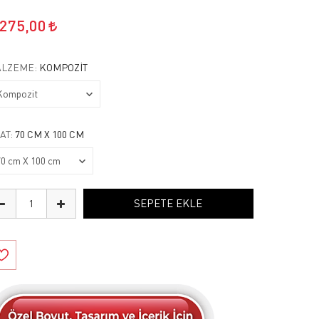
.275,00
LZEME:
KOMPOZIT
AT:
70 CM X 100 CM
SEPETE EKLE