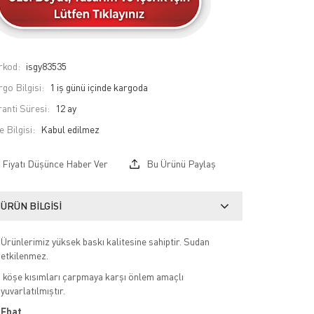
rkod:
isgy83535
go Bilgisi:
1 iş günü içinde kargoda
anti Süresi:
12 ay
e Bilgisi:
Fiyatı Düşünce Haber Ver
Bu Ürünü Paylaş
ÜRÜN BILGISI
Ürünlerimiz yüksek baskı kalitesine sahiptir. Sudan
etkilenmez.
köşe kısımları çarpmaya karşı önlem amaçlı
yuvarlatılmıştır.
Ebat