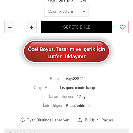
EBAT:
35 CM X 50 CM
SEPETE EKLE
Barkod:
isgy83520
Kargo Bilgisi:
1 iş günü içinde kargoda
Garanti Süresi:
12 ay
İade Bilgisi:
Fiyatı Düşünce Haber Ver
Bu Ürünü Paylaş