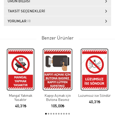
ÜRÜN BILGISI
TAKSIT SEÇENEKLERI
YORUMLAR
(0)
Benzer Ürünler
Mangal Yakmak
Kapıyı Açmak için
Luzumsuz ise Söndür
Yasaktır
Butona Basınız
40,31
40,31
105,00