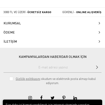
3000 TL VE ÜZERİ -
ÜCRETSİZ KARGO
GÜVENLİ -
ONLINE ALIŞVERİŞ
KURUMSAL
ÖDEME
İLETİŞİM
KAMPANYALARDAN HABERDAR OLMAK İÇİN
Gizlilik politikasını
okudum ve elektronik posta almayı kabul
ediyorum.
Size daha iyi hizmet verebilmek için internet sitemizde çerezler