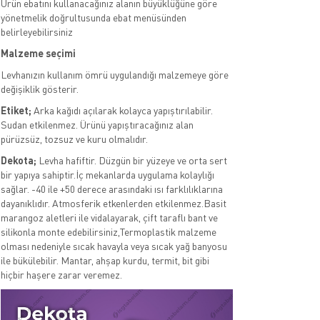
Ürün ebatını kullanacağınız alanın büyüklüğüne göre
yönetmelik doğrultusunda ebat menüsünden
belirleyebilirsiniz
Malzeme seçimi
Levhanızın kullanım ömrü uygulandığı malzemeye göre
değişiklik gösterir.
Etiket;
Arka kağıdı açılarak kolayca yapıştırılabilir.
Sudan etkilenmez. Ürünü yapıştıracağınız alan
pürüzsüz, tozsuz ve kuru olmalıdır.
Dekota;
Levha hafiftir. Düzgün bir yüzeye ve orta sert
bir yapıya sahiptir.İç mekanlarda uygulama kolaylığı
sağlar. -40 ile +50 derece arasındaki ısı farklılıklarına
dayanıklıdır. Atmosferik etkenlerden etkilenmez.Basit
marangoz aletleri ile vidalayarak, çift taraflı bant ve
silikonla monte edebilirsiniz,Termoplastik malzeme
olması nedeniyle sıcak havayla veya sıcak yağ banyosu
ile bükülebilir. Mantar, ahşap kurdu, termit, bit gibi
hiçbir haşere zarar veremez.