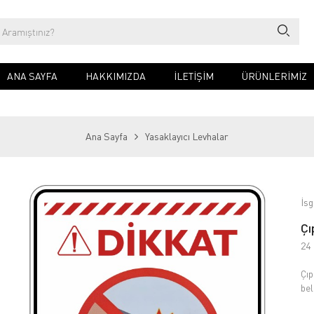
ANA SAYFA
HAKKIMIZDA
İLETIŞIM
ÜRÜNLERİMİZ
Ana Sayfa
Yasaklayıcı Levhalar
İsg
Çı
24
Çıp
bel