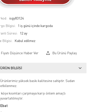
rkod:
isgy83124
go Bilgisi:
1 iş günü içinde kargoda
anti Süresi:
12 ay
e Bilgisi:
Fiyatı Düşünce Haber Ver
Bu Ürünü Paylaş
ÜRÜN BILGISI
Ürünlerimiz yüksek baskı kalitesine sahiptir. Sudan
etkilenmez.
köşe kısımları çarpmaya karşı önlem amaçlı
yuvarlatılmıştır.
Ebat