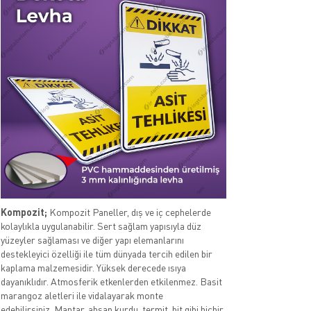
Kompozit;
Kompozit Paneller, dış ve iç cephelerde
kolaylıkla uygulanabilir. Sert sağlam yapısıyla düz
yüzeyler sağlaması ve diğer yapı elemanlarını
destekleyici özelliği ile tüm dünyada tercih edilen bir
kaplama malzemesidir. Yüksek derecede ısıya
dayanıklıdır. Atmosferik etkenlerden etkilenmez. Basit
marangoz aletleri ile vidalayarak monte
edebilirsiniz. Mantar, ahşap kurdu, termit, bit gibi hiçbir