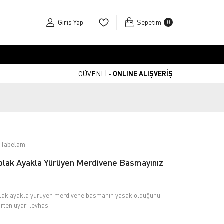
Giriş Yap
Sepetim
0
GÜVENLİ -
ONLINE ALIŞVERİŞ
 Tabelam
plak Ayakla Yürüyen Merdivene Basmayınız
lak ayakla yürüyen merdivene basmanın yasak olduğunu
irten uyarı levhası