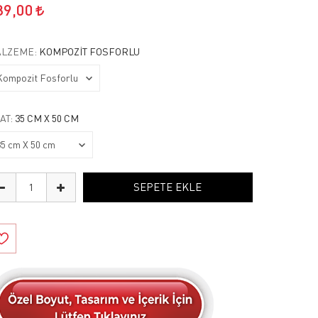
89,00
LZEME:
KOMPOZIT FOSFORLU
AT:
35 CM X 50 CM
SEPETE EKLE