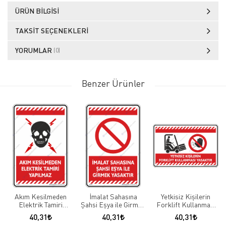
ÜRÜN BILGISI
TAKSIT SEÇENEKLERI
YORUMLAR
(0)
Benzer Ürünler
Akım Kesilmeden
İmalat Sahasına
Yetkisiz Kişilerin
Elektrik Tamiri
Şahsi Eşya ile Girmek
Forklift Kullanması
Yapılmaz
Yasaktır
Yasaktır
40,31
40,31
40,31