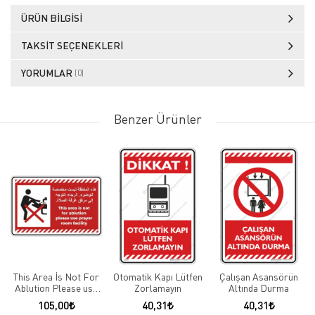
ÜRÜN BILGISI
TAKSIT SEÇENEKLERI
YORUMLAR
(0)
Benzer Ürünler
This Area İs Not For
Otomatik Kapı Lütfen
Çalışan Asansörün
Ablution Please use
Zorlamayın
Altında Durma
Prayer Room Facility
105,00
40,31
40,31