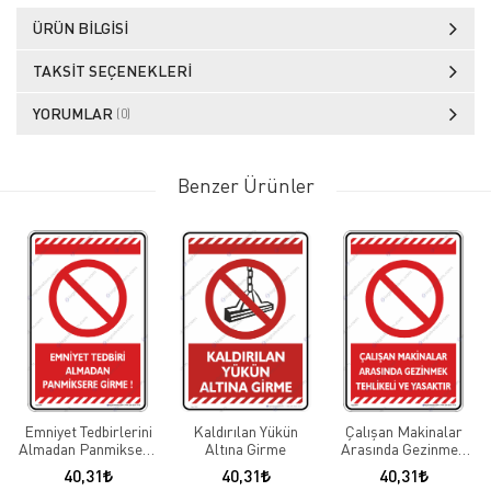
ÜRÜN BILGISI
TAKSIT SEÇENEKLERI
YORUMLAR
(0)
Benzer Ürünler
Emniyet Tedbirlerini
Kaldırılan Yükün
Çalışan Makinalar
Almadan Panmiksere
Altına Girme
Arasında Gezinmek
Girme
Yasaktır
40,31
40,31
40,31