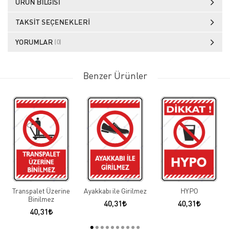
ÜRÜN BILGISI
TAKSIT SEÇENEKLERI
YORUMLAR
(0)
Benzer Ürünler
Transpalet Üzerine
Ayakkabı ile Girilmez
HYPO
Binilmez
40,31
40,31
40,31