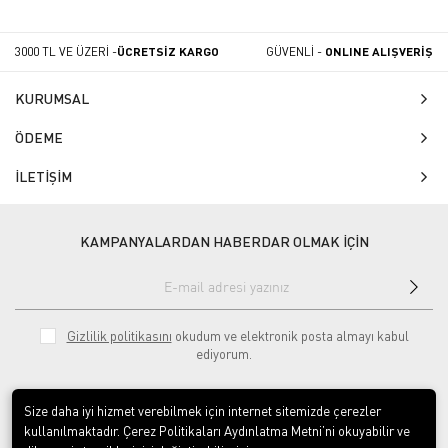
3000 TL VE ÜZERİ -
ÜCRETSİZ KARGO
GÜVENLİ -
ONLINE ALIŞVERİŞ
KURUMSAL
ÖDEME
İLETİŞİM
KAMPANYALARDAN HABERDAR OLMAK İÇİN
Gizlilik politikasını
okudum ve elektronik posta almayı kabul
ediyorum.
Size daha iyi hizmet verebilmek için internet sitemizde çerezler
kullanılmaktadır. Çerez Politikaları Aydınlatma Metni’ni okuyabilir ve