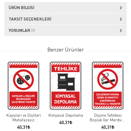
ÜRÜN BILGISI
TAKSIT SEÇENEKLERI
YORUMLAR
(0)
Benzer Ürünler
Kayışları ve Dişlileri
Kimyasal Depolama
Düşme Tehlikesi
Muhafazasız
Boşluk Var Merdiven
40,31
Çalıştırmak Yasaktır
Yoktur Yaklaşma
40,31
40,31