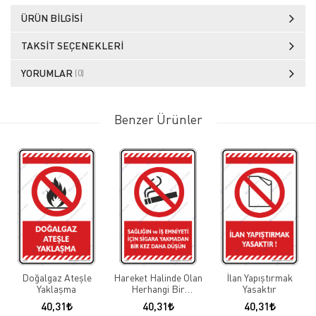
ÜRÜN BILGISI
TAKSIT SEÇENEKLERI
YORUMLAR
(0)
Benzer Ürünler
Doğalgaz Ateşle
Hareket Halinde Olan
İlan Yapıştırmak
Yaklaşma
Herhangi Bir
Yasaktır
Makinanın
40,31
40,31
40,31
Korkuluklarını Açma