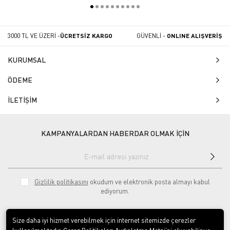
Kolunu Sokma
3000 TL VE ÜZERİ -
ÜCRETSİZ KARGO
GÜVENLİ -
ONLINE ALIŞVERİŞ
KURUMSAL
ÖDEME
İLETİŞİM
KAMPANYALARDAN HABERDAR OLMAK İÇİN
Gizlilik politikasını
okudum ve elektronik posta almayı kabul
ediyorum.
Size daha iyi hizmet verebilmek için internet sitemizde çerezler