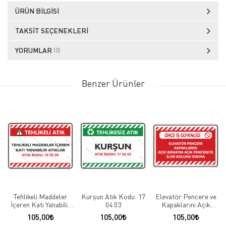
ÜRÜN BILGISI
TAKSIT SEÇENEKLERI
YORUMLAR
(0)
Benzer Ürünler
Tehlikeli Maddeler
Kurşun Atık Kodu: 17
Elevatör Pencere ve
İçeren Katı Yanabilir
04 03
Kapaklarını Açık
Atıklar Atık Kodu: 19
Bırakma Açık
105,00
105,00
105,00
02 09
Pencereye Elini