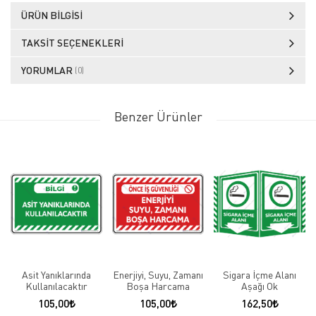
ÜRÜN BILGISI
TAKSIT SEÇENEKLERI
YORUMLAR
(0)
Benzer Ürünler
Asit Yanıklarında
Enerjiyi, Suyu, Zamanı
Sigara İçme Alanı
Kullanılacaktır
Boşa Harcama
Aşağı Ok
105,00
105,00
162,50