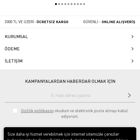
3000 TL VE ÜZERİ -
ÜCRETSİZ KARGO
GÜVENLİ -
ONLINE ALIŞVERİŞ
KURUMSAL
ÖDEME
İLETİŞİM
KAMPANYALARDAN HABERDAR OLMAK İÇİN
Gizlilik politikasını
okudum ve elektronik posta almayı kabul
ediyorum.
Size daha iyi hizmet verebilmek için internet sitemizde çerezler