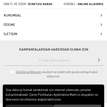
3000 TL VE ÜZERİ -
ÜCRETSİZ KARGO
GÜVENLİ -
ONLINE ALIŞVERİŞ
KURUMSAL
ÖDEME
İLETİŞİM
KAMPANYALARDAN HABERDAR OLMAK İÇİN
Gizlilik politikasını
okudum ve elektronik posta almayı kabul
ediyorum.
Size daha iyi hizmet verebilmek için internet sitemizde çerezler
kullanılmaktadır. Çerez Politikaları Aydınlatma Metni’ni okuyabilir ve
dilerseniz tercihlerinizi değiştirebilirsiniz.