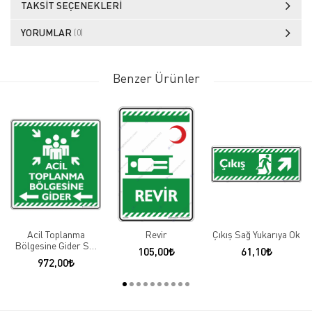
TAKSIT SEÇENEKLERI
YORUMLAR
(0)
Benzer Ürünler
Acil Toplanma
Revir
Çıkış Sağ Yukarıya Ok
Bölgesine Gider Sol
105,00
61,10
Ok
972,00