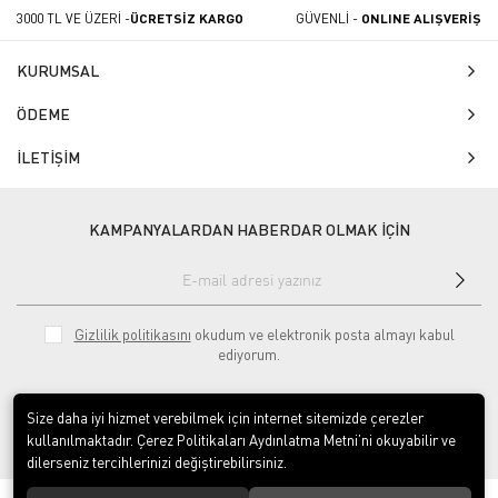
3000 TL VE ÜZERİ -
ÜCRETSİZ KARGO
GÜVENLİ -
ONLINE ALIŞVERİŞ
KURUMSAL
ÖDEME
İLETİŞİM
KAMPANYALARDAN HABERDAR OLMAK İÇİN
Gizlilik politikasını
okudum ve elektronik posta almayı kabul
ediyorum.
Size daha iyi hizmet verebilmek için internet sitemizde çerezler
kullanılmaktadır. Çerez Politikaları Aydınlatma Metni’ni okuyabilir ve
dilerseniz tercihlerinizi değiştirebilirsiniz.