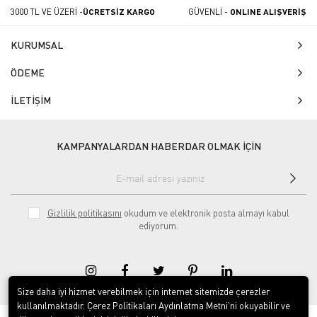
3000 TL VE ÜZERİ -
ÜCRETSİZ KARGO
GÜVENLİ -
ONLINE ALIŞVERİŞ
KURUMSAL
ÖDEME
İLETİŞİM
KAMPANYALARDAN HABERDAR OLMAK İÇİN
Gizlilik politikasını
okudum ve elektronik posta almayı kabul
ediyorum.
Size daha iyi hizmet verebilmek için internet sitemizde çerezler
kullanılmaktadır. Çerez Politikaları Aydınlatma Metni’ni okuyabilir ve