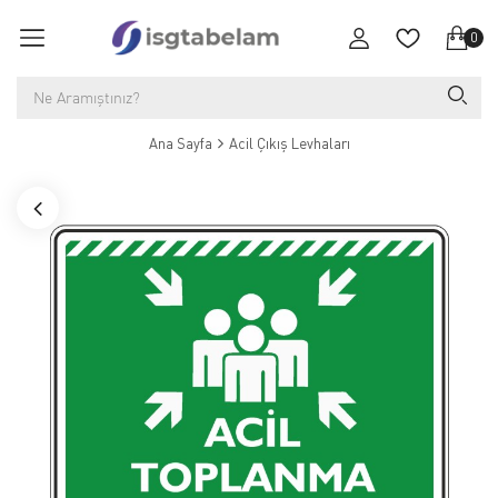
0
Ana Sayfa
Acil Çıkış Levhaları