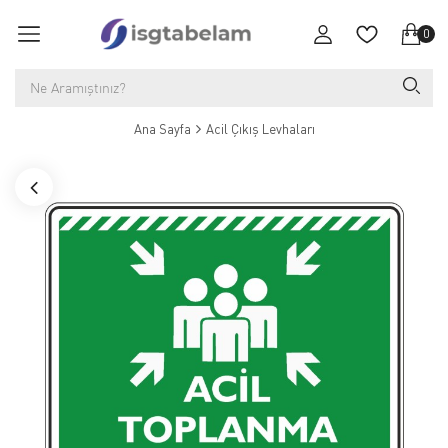
0
Ana Sayfa
Acil Çıkış Levhaları