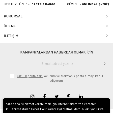
3000 TL VE ÜZERİ -
ÜCRETSİZ KARGO
GÜVENLİ -
ONLINE ALIŞVERİŞ
KURUMSAL
ÖDEME
İLETİŞİM
KAMPANYALARDAN HABERDAR OLMAK İÇİN
Gizlilik politikasını
okudum ve elektronik posta almayı kabul
ediyorum.
Size daha iyi hizmet verebilmek için internet sitemizde çerezler
kullanılmaktadır. Çerez Politikaları Aydınlatma Metni’ni okuyabilir ve