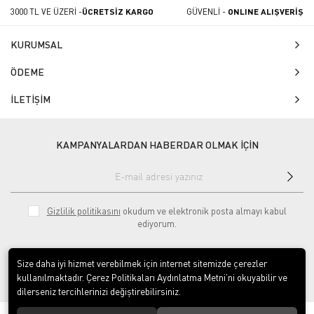
3000 TL VE ÜZERİ -
ÜCRETSİZ KARGO
GÜVENLİ -
ONLINE ALIŞVERİŞ
KURUMSAL
ÖDEME
İLETİŞİM
KAMPANYALARDAN HABERDAR OLMAK İÇİN
Gizlilik politikasını
okudum ve elektronik posta almayı kabul
ediyorum.
Size daha iyi hizmet verebilmek için internet sitemizde çerezler
kullanılmaktadır. Çerez Politikaları Aydınlatma Metni’ni okuyabilir ve
dilerseniz tercihlerinizi değiştirebilirsiniz.