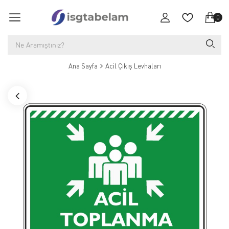
0
Ana Sayfa
Acil Çıkış Levhaları