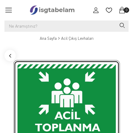
0
Ana Sayfa
Acil Çıkış Levhaları