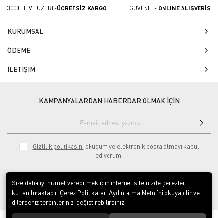
3000 TL VE ÜZERİ -
ÜCRETSİZ KARGO
GÜVENLİ -
ONLINE ALIŞVERİŞ
KURUMSAL
ÖDEME
İLETİŞİM
KAMPANYALARDAN HABERDAR OLMAK İÇİN
Gizlilik politikasını
okudum ve elektronik posta almayı kabul
ediyorum.
Size daha iyi hizmet verebilmek için internet sitemizde çerezler
kullanılmaktadır. Çerez Politikaları Aydınlatma Metni’ni okuyabilir ve
dilerseniz tercihlerinizi değiştirebilirsiniz.