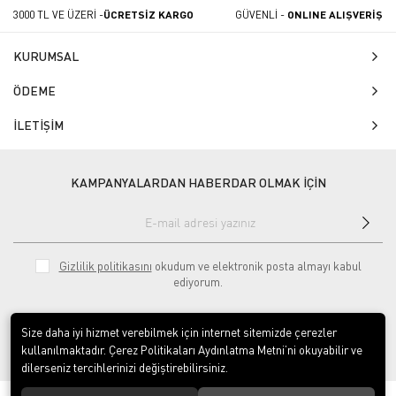
3000 TL VE ÜZERİ -
ÜCRETSİZ KARGO
GÜVENLİ -
ONLINE ALIŞVERİŞ
KURUMSAL
ÖDEME
İLETİŞİM
KAMPANYALARDAN HABERDAR OLMAK İÇİN
Gizlilik politikasını
okudum ve elektronik posta almayı kabul
ediyorum.
Size daha iyi hizmet verebilmek için internet sitemizde çerezler
kullanılmaktadır. Çerez Politikaları Aydınlatma Metni’ni okuyabilir ve
dilerseniz tercihlerinizi değiştirebilirsiniz.