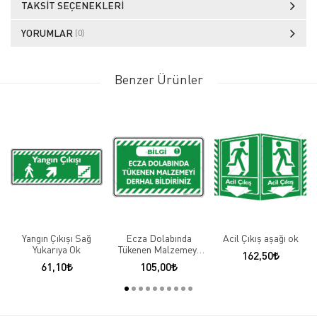
TAKSIT SEÇENEKLERI
YORUMLAR
(0)
Benzer Ürünler
Yangın Çıkışı Sağ
Ecza Dolabında
Acil Çıkış aşağı ok
Yukarıya Ok
Tükenen Malzemeyi
162,50
Derhal Bildiriniz
61,10
105,00