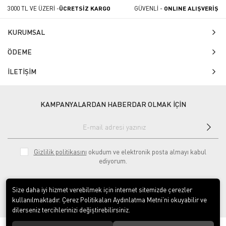
3000 TL VE ÜZERİ -
ÜCRETSİZ KARGO
GÜVENLİ -
ONLINE ALIŞVERİŞ
KURUMSAL
ÖDEME
İLETİŞİM
KAMPANYALARDAN HABERDAR OLMAK İÇİN
Gizlilik politikasını
okudum ve elektronik posta almayı kabul
ediyorum.
Size daha iyi hizmet verebilmek için internet sitemizde çerezler
kullanılmaktadır. Çerez Politikaları Aydınlatma Metni’ni okuyabilir ve
dilerseniz tercihlerinizi değiştirebilirsiniz.