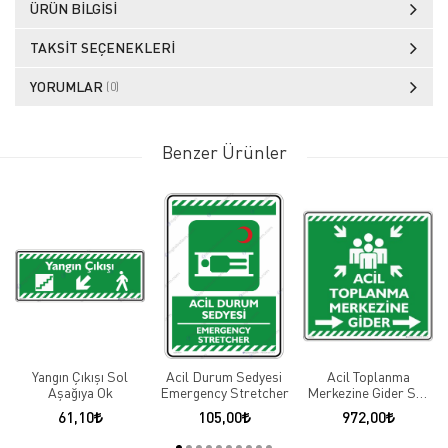
ÜRÜN BILGISI
TAKSIT SEÇENEKLERI
YORUMLAR
(0)
Benzer Ürünler
Yangın Çıkışı Sol
Acil Durum Sedyesi
Acil Toplanma
Aşağıya Ok
Emergency Stretcher
Merkezine Gider Sağ
Ok
61,10
105,00
972,00